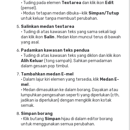
• Tuding pada elemen
Textarea
dan klik ikon
Edit
(pensel).
• Modus tetapan medan dibuka—klik
Simpan/Tutup
untuk keluar tanpa membuat perubahan.
Salinkan medan textarea
• Tuding di atas kawasan teks yang sama sekali lagi
dan klik ikon
Salin
. Medan klon muncul terus di bawah
yang asal.
Padamkan kawasan teks pendua
• Tuding di atas kawasan teks yang diklon dan klik ikon
Alih Keluar
(tong sampah). Sahkan pemadaman
dalam gesaan pop timbul.
Tambahkan medan E-mel
• Dalam lajur kiri elemen yang tersedia, klik
Medan E-
mel
.
• Medan dimasukkan ke dalam borang. Dayakan atau
lumpuhkan pengesahan seperti yang diperlukan (cth,
jadikan ia diperlukan) dengan mengklik ikon kotak
semak.
Simpan borang
• Klik butang
Simpan
hijau di dalam editor borang
untuk menggunakan semua perubahan.