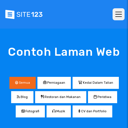
Contoh Laman Web
Semua
Perniagaan
Kedai Dalam Talian
Blog
Restoran dan Makanan
Peristiwa
Fotografi
Muzik
CV dan Portfolio