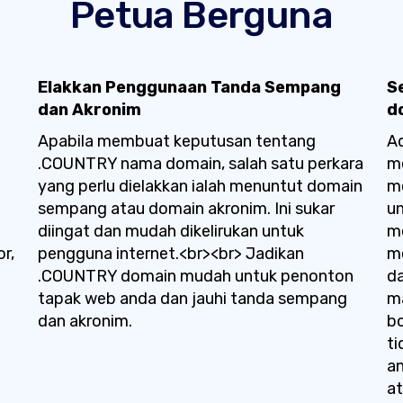
Petua Berguna
Elakkan Penggunaan Tanda Sempang
S
dan Akronim
d
Apabila membuat keputusan tentang
Ad
.COUNTRY nama domain, salah satu perkara
me
yang perlu dielakkan ialah menuntut domain
m
sempang atau domain akronim. Ini sukar
un
diingat dan mudah dikelirukan untuk
m
r,
pengguna internet.<br><br> Jadikan
m
.COUNTRY domain mudah untuk penonton
da
tapak web anda dan jauhi tanda sempang
m
dan akronim.
b
t
a
at