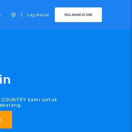
|
n
Log Masuk
MULAKAN DI SINI
in
 .COUNTRY kami untuk
ekarang.
n