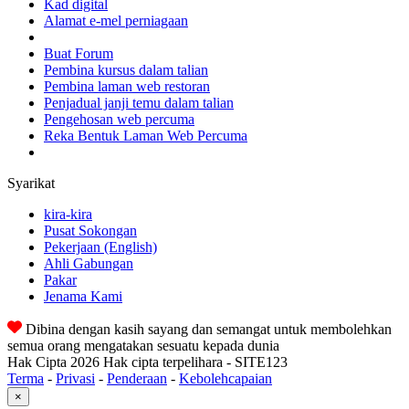
Kad digital
Alamat e-mel perniagaan
Buat Forum
Pembina kursus dalam talian
Pembina laman web restoran
Penjadual janji temu dalam talian
Pengehosan web percuma
Reka Bentuk Laman Web Percuma
Syarikat
kira-kira
Pusat Sokongan
Pekerjaan
(English)
Ahli Gabungan
Pakar
Jenama Kami
Dibina dengan kasih sayang dan semangat untuk membolehkan
semua orang mengatakan sesuatu kepada dunia
Hak Cipta 2026 Hak cipta terpelihara - SITE123
Terma
-
Privasi
-
Penderaan
-
Kebolehcapaian
×