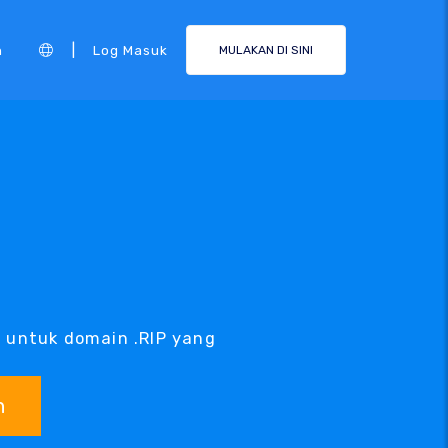
|
n
Log Masuk
MULAKAN DI SINI
i untuk domain .RIP yang
n