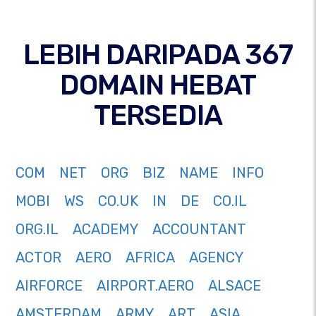
LEBIH DARIPADA 367
DOMAIN HEBAT
TERSEDIA
COM
NET
ORG
BIZ
NAME
INFO
MOBI
WS
CO.UK
IN
DE
CO.IL
ORG.IL
ACADEMY
ACCOUNTANT
ACTOR
AERO
AFRICA
AGENCY
AIRFORCE
AIRPORT.AERO
ALSACE
AMSTERDAM
ARMY
ART
ASIA