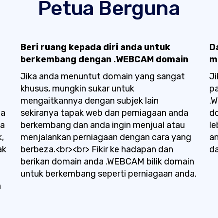
Petua Berguna
Beri ruang kepada diri anda untuk
D
berkembang dengan .WEBCAM domain
m
Jika anda menuntut domain yang sangat
Ji
khusus, mungkin sukar untuk
pa
mengaitkannya dengan subjek lain
.
pa
sekiranya tapak web dan perniagaan anda
d
ma
berkembang dan anda ingin menjual atau
le
,
menjalankan perniagaan dengan cara yang
an
ak
berbeza.<br><br> Fikir ke hadapan dan
da
berikan domain anda .WEBCAM bilik domain
untuk berkembang seperti perniagaan anda.
n