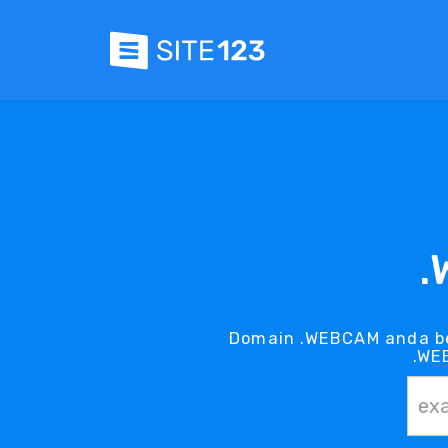
.
Domain .WEBCAM anda be
.WE