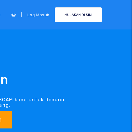
|
n
Log Masuk
MULAKAN DI SINI
in
EBCAM kami untuk domain
ang.
n