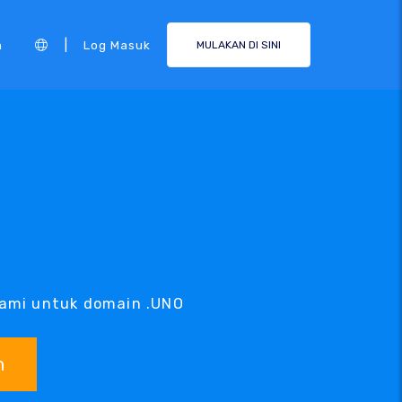
|
n
Log Masuk
MULAKAN DI SINI
kami untuk domain .UNO
n