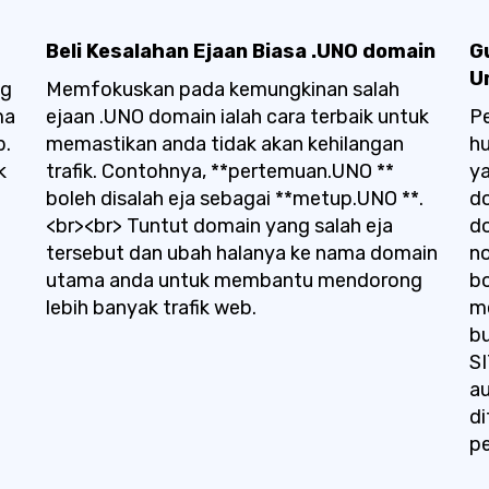
Beli Kesalahan Ejaan Biasa .UNO domain
G
U
ng
Memfokuskan pada kemungkinan salah
ma
ejaan .UNO domain ialah cara terbaik untuk
P
b.
memastikan anda tidak akan kehilangan
hu
k
trafik. Contohnya, **pertemuan.UNO **
y
boleh disalah eja sebagai **metup.UNO **.
do
<br><br> Tuntut domain yang salah eja
do
tersebut dan ubah halanya ke nama domain
n
utama anda untuk membantu mendorong
bo
lebih banyak trafik web.
me
bu
SI
a
di
pe