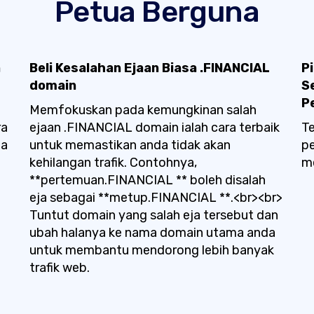
Petua Berguna
n
Beli Kesalahan Ejaan Biasa .FINANCIAL
P
domain
S
P
Memfokuskan pada kemungkinan salah
ra
ejaan .FINANCIAL domain ialah cara terbaik
Te
ma
untuk memastikan anda tidak akan
pe
kehilangan trafik. Contohnya,
me
**pertemuan.FINANCIAL ** boleh disalah
eja sebagai **metup.FINANCIAL **.<br><br>
Tuntut domain yang salah eja tersebut dan
ubah halanya ke nama domain utama anda
untuk membantu mendorong lebih banyak
trafik web.