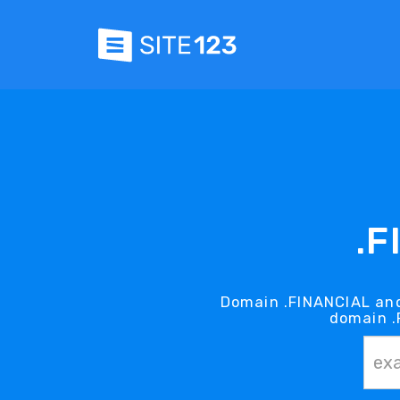
.F
Domain .FINANCIAL and
domain .