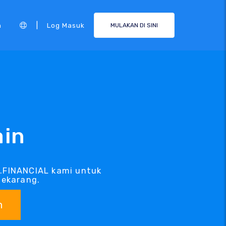
|
n
Log Masuk
MULAKAN DI SINI
ain
 .FINANCIAL kami untuk
sekarang.
n