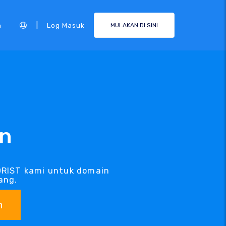
|
n
Log Masuk
MULAKAN DI SINI
in
ORIST kami untuk domain
ang.
n