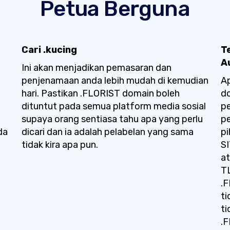
Petua Berguna
Cari .kucing
T
A
Ini akan menjadikan pemasaran dan
penjenamaan anda lebih mudah di kemudian
A
hari. Pastikan .FLORIST domain boleh
d
dituntut pada semua platform media sosial
p
supaya orang sentiasa tahu apa yang perlu
pe
da
dicari dan ia adalah pelabelan yang sama
pi
tidak kira apa pun.
SI
at
T
.F
ti
t
.F