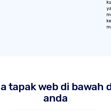
ku
ya
m
k
m
 tapak web di bawah 
anda