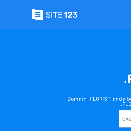
.
Domain .FLORIST anda b
.FL